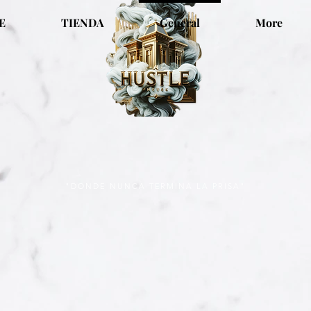
E
TIENDA
General
More
"DONDE NUNCA TERMINA LA PRISA"