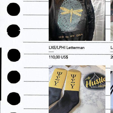
Vista rápida
LXE/LPHI Letterman
L
Precio
P
110,00 US$
2