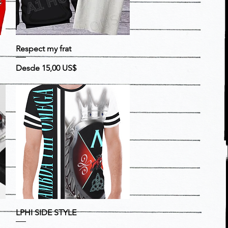
Vista rápida
Respect my frat
Precio
Precio de oferta
Desde
15,00 US$
Vista rápida
LPHI SIDE STYLE