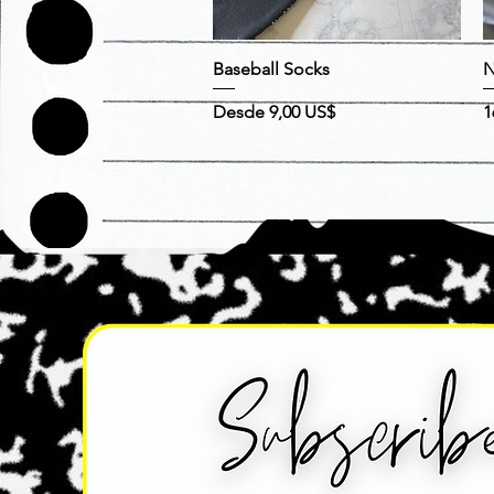
Vista rápida
Baseball Socks
N
Precio
Precio de oferta
P
Desde
9,00 US$
1