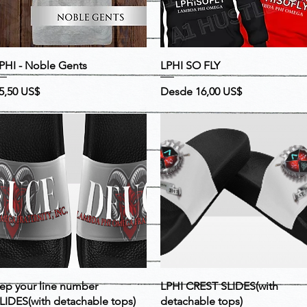
Vista rápida
Vista rápida
PHI - Noble Gents
LPHI SO FLY
recio
Precio
Precio de oferta
5,50 US$
Desde
16,00 US$
Vista rápida
Vista rápida
ep your line number
LPHI CREST SLIDES(with
LIDES(with detachable tops)
detachable tops)