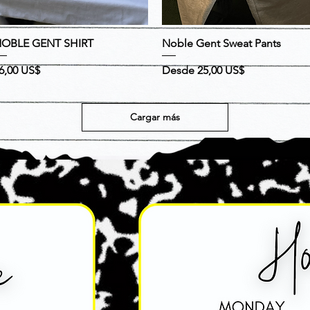
Vista rápida
Vista rápida
OBLE GENT SHIRT
Noble Gent Sweat Pants
recio
Precio
Precio de oferta
6,00 US$
Desde
25,00 US$
Cargar más