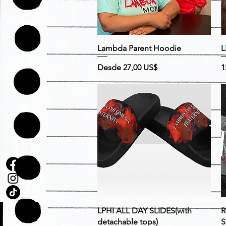
Vista rápida
Lambda Parent Hoodie
L
Precio
Precio de oferta
P
Desde
27,00 US$
1
Vista rápida
LPHI ALL DAY SLIDES(with
R
detachable tops)
S