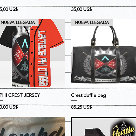
recio
Precio
5,00 US$
35,00 US$
NUEVA LLEGADA
NUEVA LLEGADA
Vista rápida
Vista rápida
PHI CREST JERSEY
Crest duffle bag
recio
Precio
0,00 US$
85,25 US$