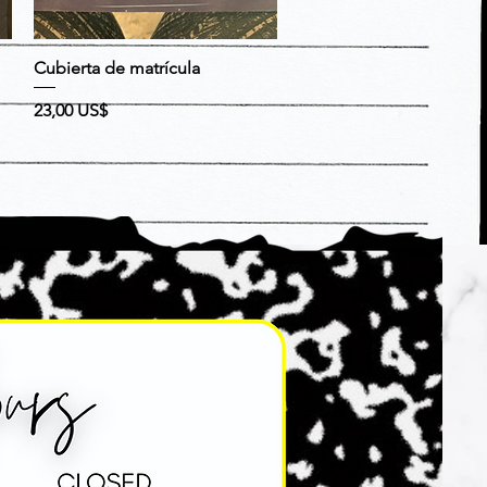
Vista rápida
Cubierta de matrícula
Precio
23,00 US$