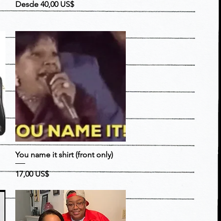
Precio
Precio de oferta
Desde
40,00 US$
Vista rápida
You name it shirt (front only)
Precio
17,00 US$