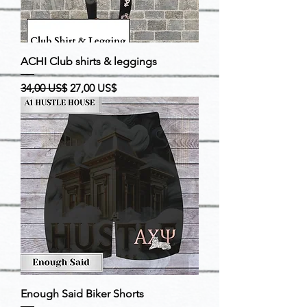
ACHI Club shirts & leggings
Precio
Precio de oferta
34,00 US$
27,00 US$
Enough Said Biker Shorts