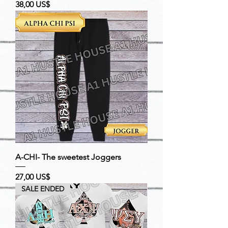
Precio
38,00 US$
A-CHI- The sweetest Joggers
Precio
27,00 US$
SALE ENDED