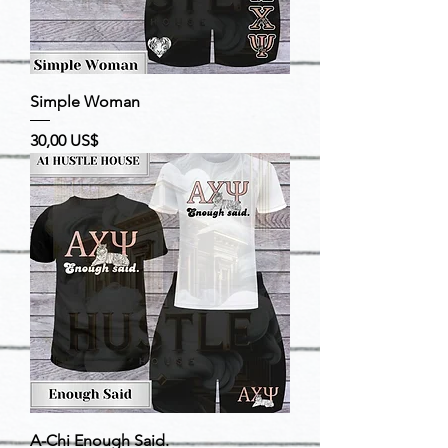
Simple Woman
Precio
30,00 US$
A-Chi Enough Said.