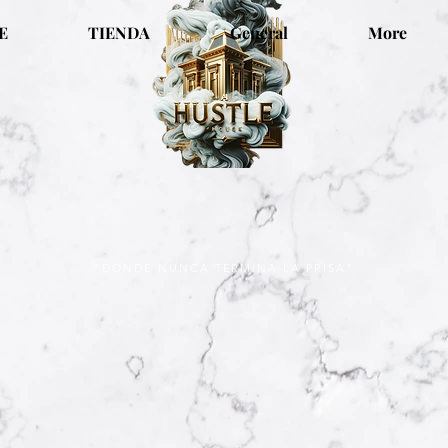
E
TIENDA
General
More
"DONDE NUNCA TERMINA LA PRISA"