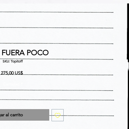
I FUERA POCO
SKU: Topitoff
Precio
275,00 US$
Cantidad
*
r al carrito