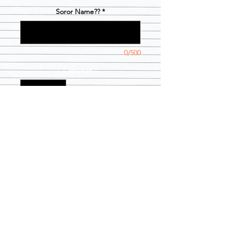
Soror Name??
*
0/500
Cantidad
*
Agregar al carrito