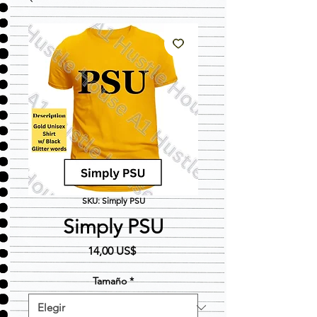
SKU: Simply PSU
Simply PSU
Precio
14,00 US$
Tamaño
*