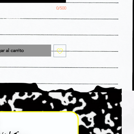
0/500
Cantidad
*
r al carrito