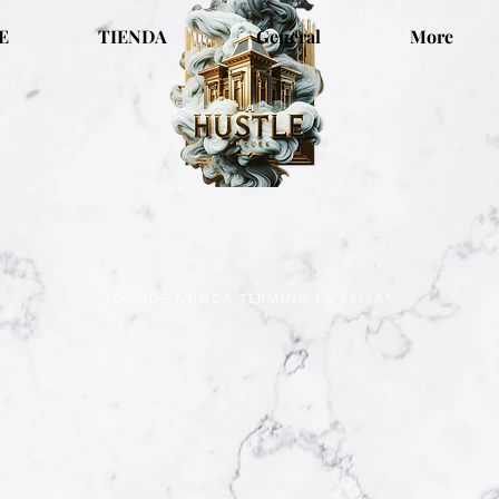
E
TIENDA
General
More
"DONDE NUNCA TERMINA LA PRISA"