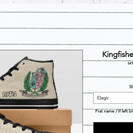
Kingfish
SKU
S
Elegir
Frat name / If left 