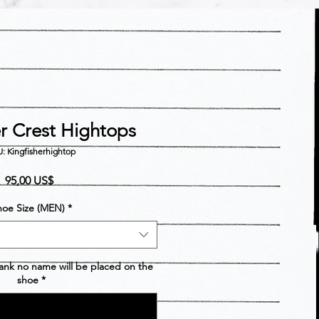
er Crest Hightops
: Kingfisherhightop
Precio
95,00 US$
hoe Size (MEN)
*
blank no name will be placed on the
shoe
*