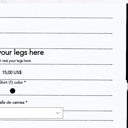
your legs here
: rest your legs here
Precio
15,00 US$
Shirt (1) color
*
alla de camisa
*
Cantidad
*