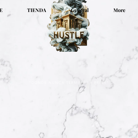
E
TIENDA
General
More
"DONDE NUNCA TERMINA LA PRISA"