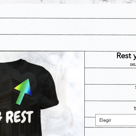
Rest 
SKU
T
Elegir