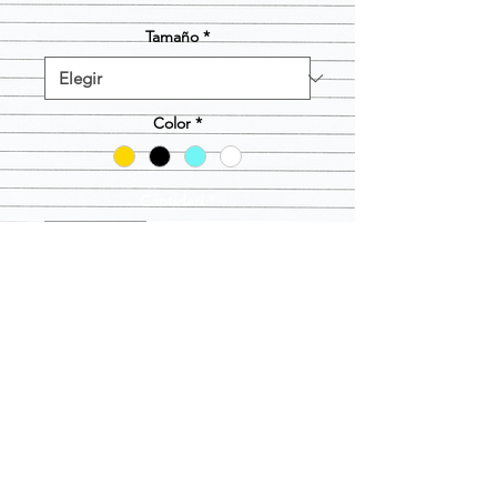
Tamaño
*
Color
*
Cantidad
*
Agregar al carrito