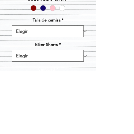
Talla de camisa
*
Biker Shorts
*
Cantidad
*
Agregar al carrito