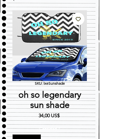
SKU: lxeSunshade
oh so legendary
sun shade
Precio
34,00 US$
Cantidad
*