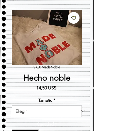
SKU: MadeNoble
Hecho noble
Precio
14,50 US$
Tamaño
*
Cantidad
*