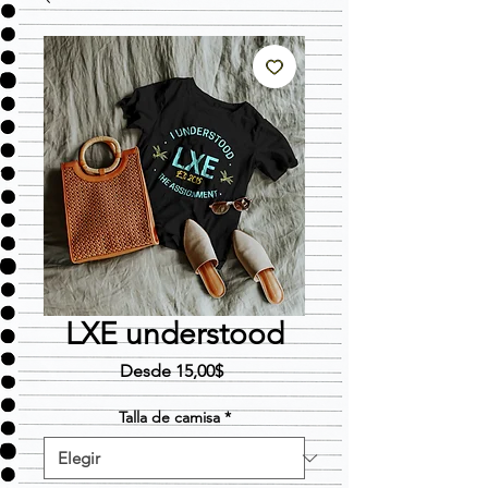
LXE understood
Precio
Desde
15,00$
de
oferta
Talla de camisa
*