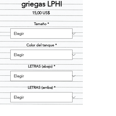
griegas LPHI
Precio
15,00 US$
Tamaño
*
Color del tanque
*
LETRAS (abajo)
*
LETRAS (arriba)
*
Cantidad
*