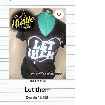
SKU: Let them
Let them
Precio
Desde
16,25$
de