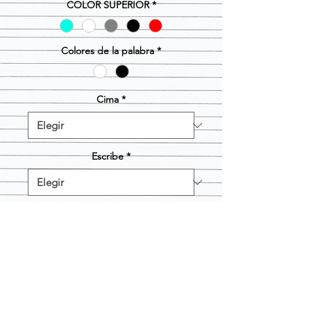
oferta
COLOR SUPERIOR
*
Colores de la palabra
*
Cima
*
Escribe
*
Cantidad
*
Agregar al carrito