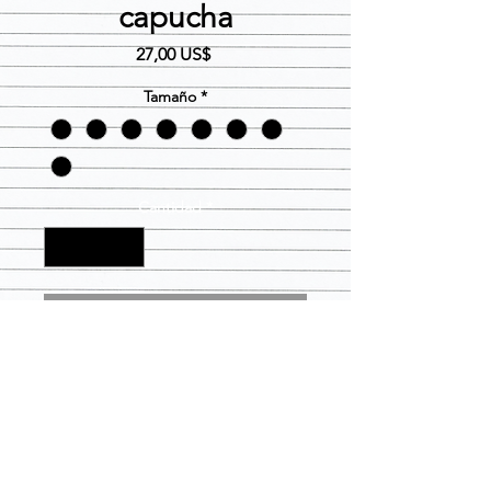
capucha
Precio
27,00 US$
Tamaño
*
Cantidad
*
Agregar al carrito
Black Pull over hoodie con Lambda
Lady en azul en caja de purpurina
dorada