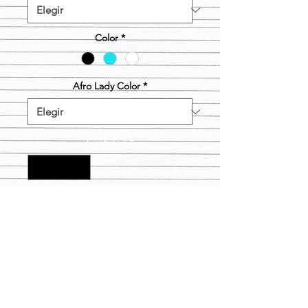
Color
*
Afro Lady Color
*
Cantidad
*
Agregar al carrito
Camisa blanca con Black Glitter Afro
Lady