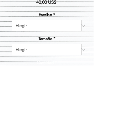
Precio
40,00 US$
Escribe
*
Tamaño
*
Cantidad
*
Agregar al carrito