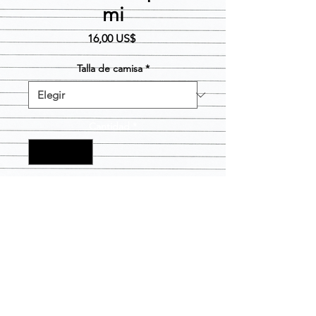
mi
Precio
16,00 US$
Talla de camisa
*
Cantidad
*
Agregar al carrito
* La camisa viene con un tamaño de
pedido grande hacia abajo *