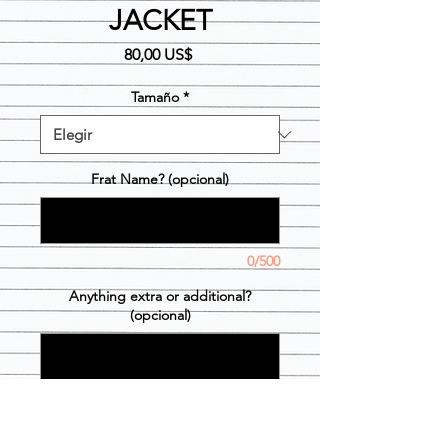
JACKET
Precio
80,00 US$
Tamaño
*
Frat Name? (opcional)
0/500
Anything extra or additional?
(opcional)
0/500
Cantidad
*