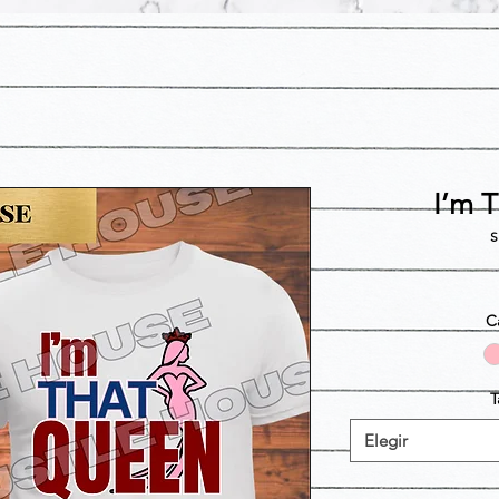
I’m 
S
C
T
Elegir