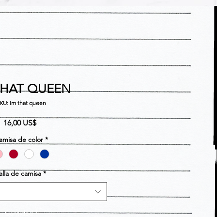
THAT QUEEN
KU: Im that queen
Precio
16,00 US$
amisa de color
*
alla de camisa
*
Cantidad
*