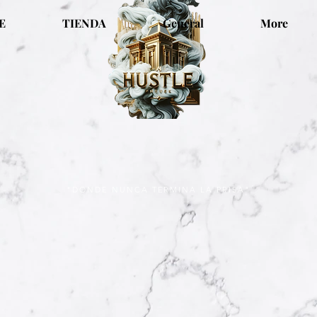
E
TIENDA
General
More
"DONDE NUNCA TERMINA LA PRISA"