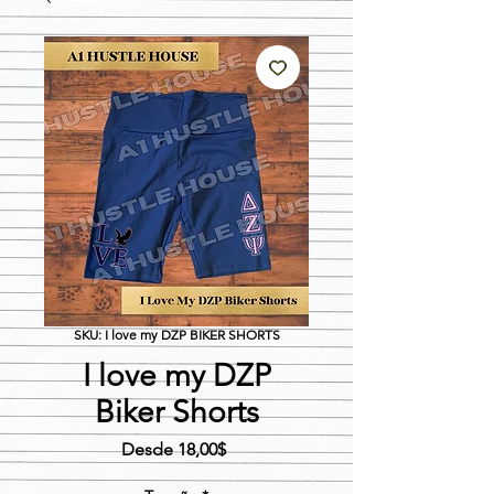
SKU: I love my DZP BIKER SHORTS
I love my DZP
Biker Shorts
Precio
Desde
18,00$
de
oferta