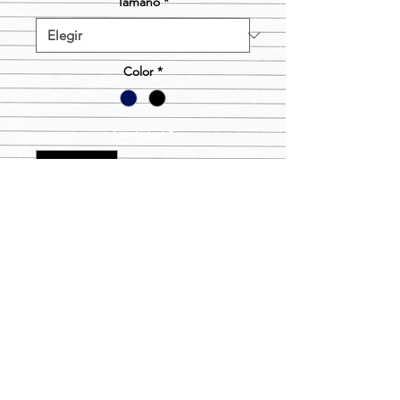
Tamaño
*
Color
*
Cantidad
*
Agregar al carrito