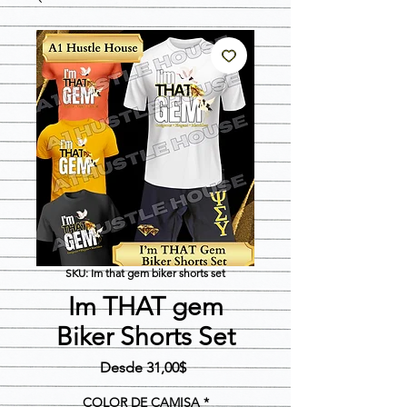
SKU: Im that gem biker shorts set
Im THAT gem
Biker Shorts Set
Precio
Desde
31,00$
de
oferta
COLOR DE CAMISA
*