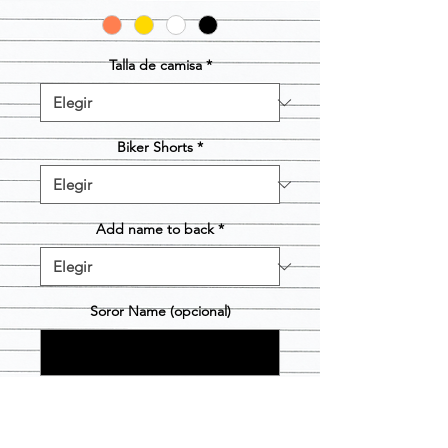
Talla de camisa
*
Biker Shorts
*
Add name to back
*
Soror Name (opcional)
0/20
Cantidad
*