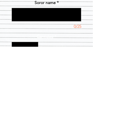
Soror name
*
0/25
Cantidad
*
Agregar al carrito