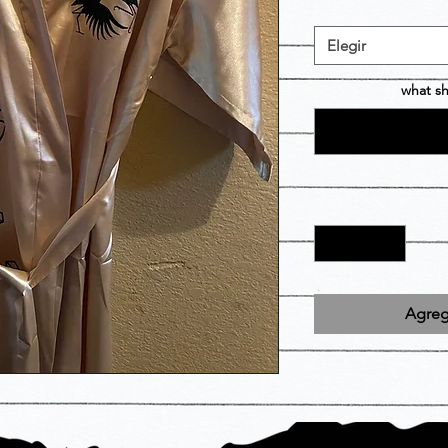
Elegir
what sh
Agrega