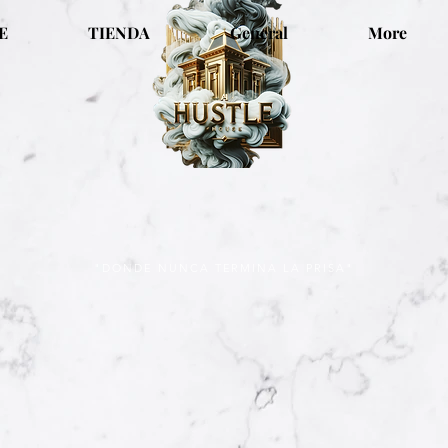
E
TIENDA
General
More
"DONDE NUNCA TERMINA LA PRISA"