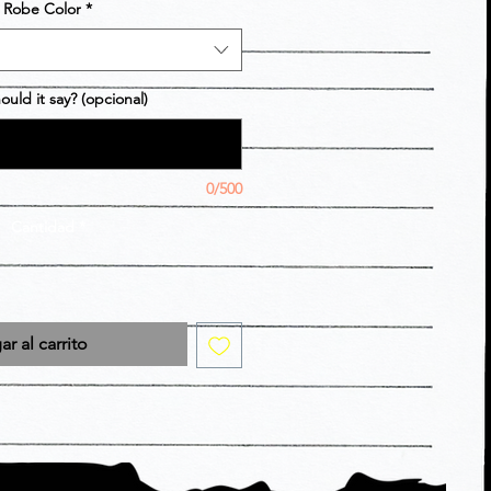
Robe Color
*
ould it say? (opcional)
0/500
Cantidad
*
r al carrito