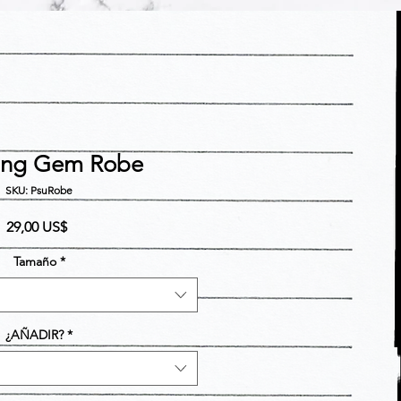
ing Gem Robe
SKU: PsuRobe
Precio
29,00 US$
Tamaño
*
¿AÑADIR?
*