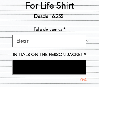
For Life Shirt
Precio
Desde
16,25$
de
oferta
Talla de camisa
*
INITIALS ON THE PERSON JACKET
*
0/4
Cantidad
*
Agregar al carrito