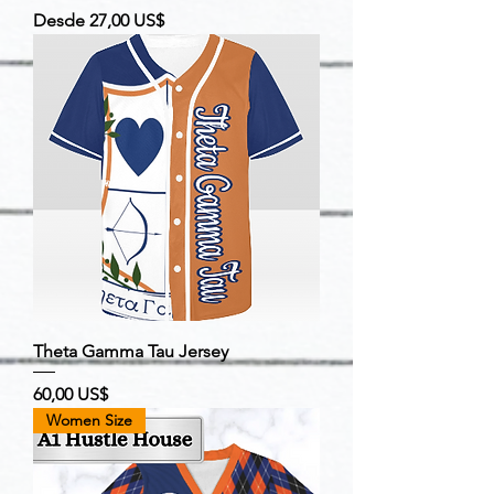
Precio de oferta
Desde
27,00 US$
Theta Gamma Tau Jersey
Precio
60,00 US$
Women Size