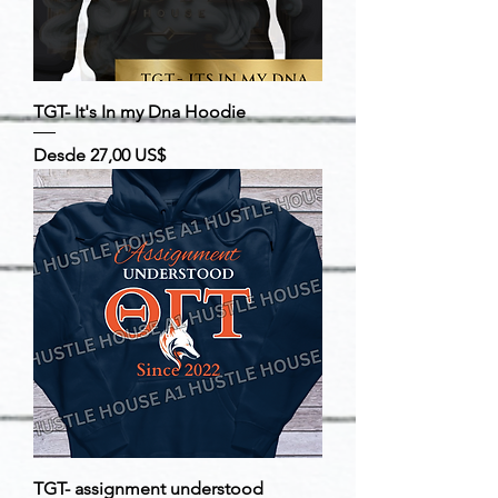
TGT- It's In my Dna Hoodie
Precio de oferta
Desde
27,00 US$
TGT- assignment understood