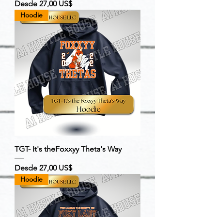
Precio de oferta
Desde
27,00 US$
Hoodie
TGT- It's theFoxxyy Theta's Way
Precio de oferta
Desde
27,00 US$
Hoodie