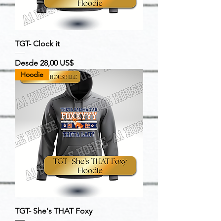
TGT- Clock it
Precio de oferta
Desde
28,00 US$
Hoodie
TGT- She's THAT Foxy