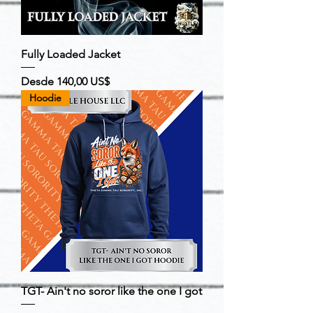
Fully Loaded Jacket
Precio de oferta
Desde
140,00 US$
Hoodie
TGT- Ain't no soror like the one I got