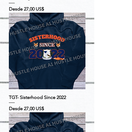
Precio de oferta
Desde
27,00 US$
TGT- Sisterhood Since 2022
Precio de oferta
Desde
27,00 US$