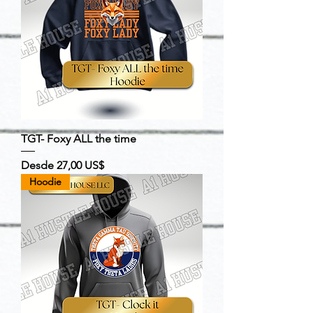
TGT- Foxy ALL the time
Precio de oferta
Desde
27,00 US$
Hoodie