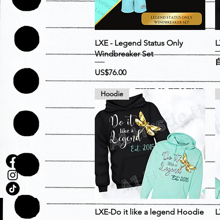
快速瀏覽
LXE - Legend Status Only
L
Windbreaker Set
價格
US$76.00
Hoodie
快速瀏覽
LXE-Do it like a legend Hoodie
L