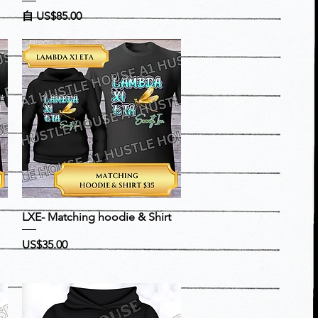
促銷價格
自
US$85.00
快速瀏覽
LXE- Matching hoodie & Shirt
價格
US$35.00