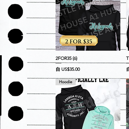
快速瀏覽
2FOR35 (6)
T
促銷價格
自
US$35.00
Hoodie