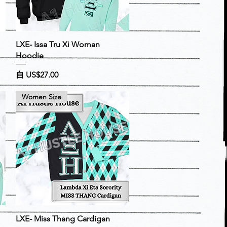
快速瀏覽
LXE- Issa Tru Xi Woman
Hoodie
促銷價格
自
US$27.00
Women Size
快速瀏覽
LXE- Miss Thang Cardigan