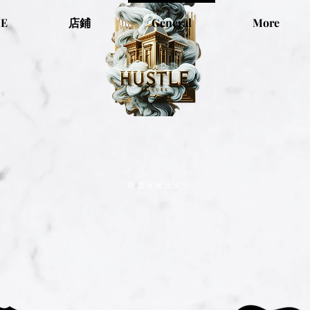
E
店鋪
General
More
“喧囂永無止境”