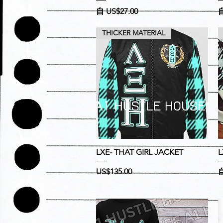
促銷價格
自
US$27.00
THICKER MATERIAL
快速瀏覽
LXE- THAT GIRL JACKET
L
價格
US$135.00