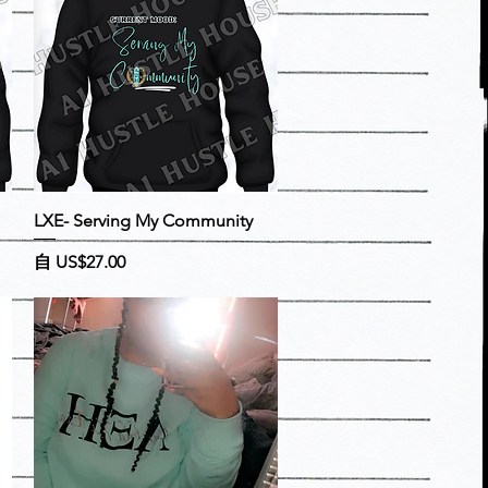
快速瀏覽
LXE- Serving My Community
促銷價格
自
US$27.00