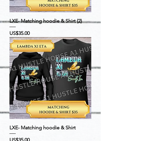
LXE- Matching hoodie & Shirt (2)
價格
US$35.00
LXE- Matching hoodie & Shirt
價格
US$35.00