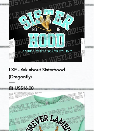
LXE - Ask about Sisterhood
(Dragonfly)
促銷價格
自
US$16.00