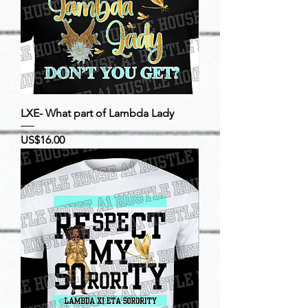
LXE- What part of Lambda Lady
價格
US$16.00