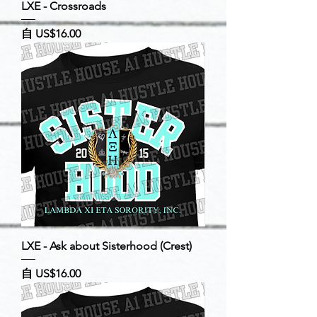
LXE - Crossroads
促銷價格
自
US$16.00
LXE - Ask about Sisterhood (Crest)
促銷價格
自
US$16.00