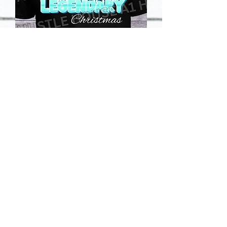
LXE- Legendary Christmas
促銷價格
自
US$15.00