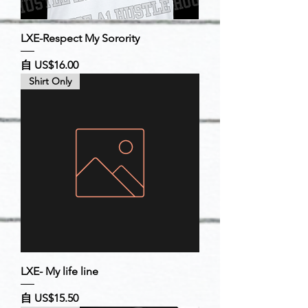
LXE-Respect My Sorority
促銷價格
自
US$16.00
Shirt Only
LXE- My life line
促銷價格
自
US$15.50