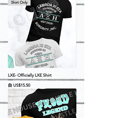
Shirt Only
LXE- Officially LXE Shirt
促銷價格
自
US$15.50