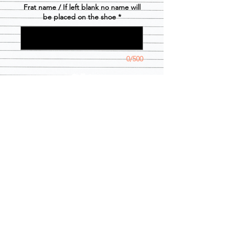
Frat name / If left blank no name will
be placed on the shoe
*
0/500
數量
*
新增至購物車