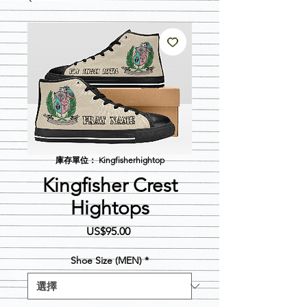
庫存單位： Kingfisherhightop
Kingfisher Crest
Hightops
價
US$95.00
格
Shoe Size (MEN)
*