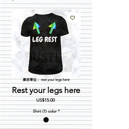
庫存單位： rest your legs here
Rest your legs here
價
US$15.00
格
Shirt (1) color
*