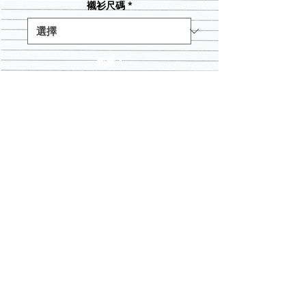
襯衫尺碼
*
數量
*
新增至購物車