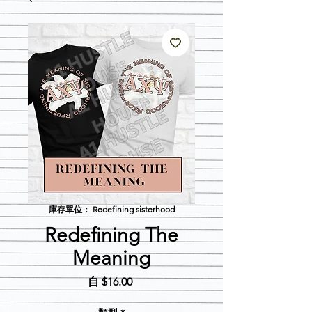
庫存單位： Redefining sisterhood
Redefining The
Meaning
促
自
$16.00
銷
價