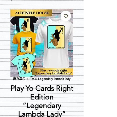
庫存單位： PYCR-Legendary lambda lady
Play Yo Cards Right
Edition
“Legendary
Lambda Lady”