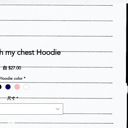
ith my chest Hoodie
促
自
$27.00
銷
Hoodie color
*
價
格
尺寸
*
數量
*