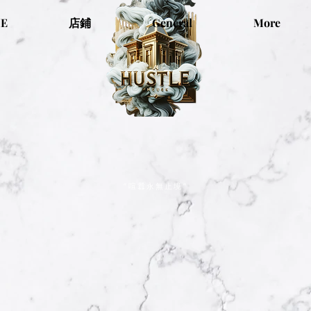
E
店鋪
General
More
“喧囂永無止境”