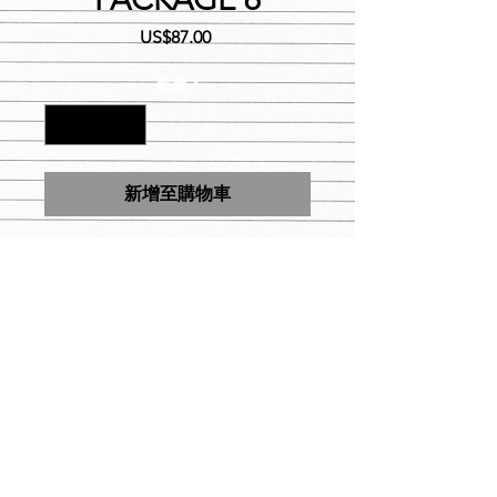
價
US$87.00
格
數量
*
新增至購物車
• Line Shirt
• Sun-visor
• Greek-lettered Drawstring
Backpack
• Clear Tumbler
• Paddle