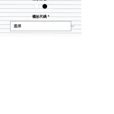
襯衫尺碼
*
數量
*
新增至購物車