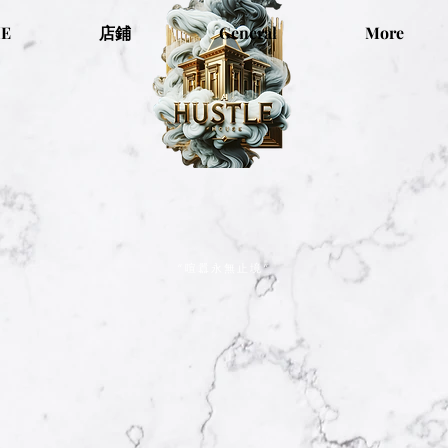
E
店鋪
General
More
“喧囂永無止境”