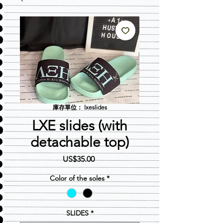
庫存單位： lxeslides
LXE slides (with
detachable top)
價
US$35.00
格
Color of the soles
*
SLIDES
*