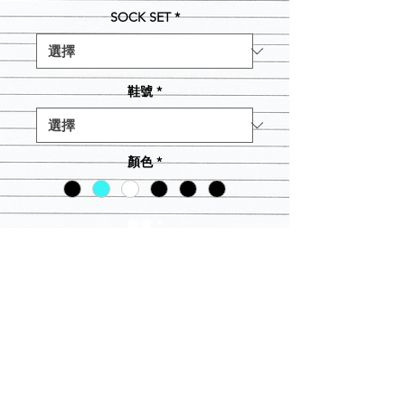
價
SOCK SET
*
格
鞋號
*
顏色
*
數量
*
新增至購物車