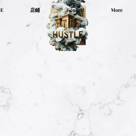
E
店鋪
General
More
“喧囂永無止境”