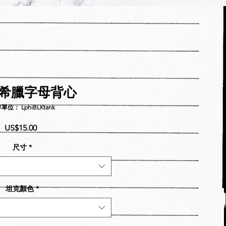
I 希臘字母背心
單位： LphiBLKtank
價
US$15.00
格
尺寸
*
坦克顏色
*