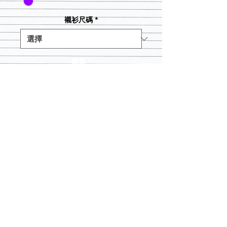
襯衫尺碼
*
數量
*
新增至購物車