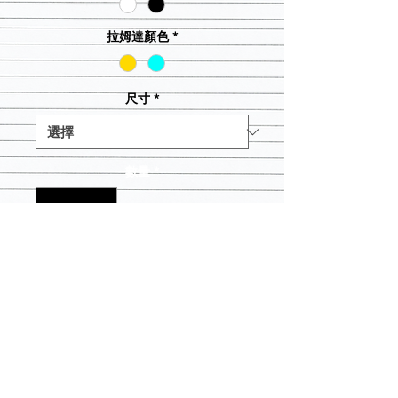
拉姆達顏色
*
尺寸
*
數量
*
新增至購物車
白色圓領襯衫 - 黑色字母 黑色圓領襯
衫 - 白色字母 尺碼合適