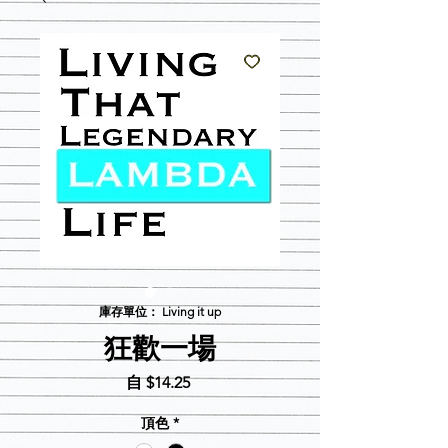
庫存單位： Living it up
狂歡一場
促
自
$14.25
銷
頂色
*
價
格