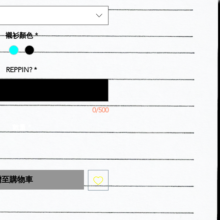
襯衫顏色
*
REPPIN?
*
0/500
數量
*
增至購物車