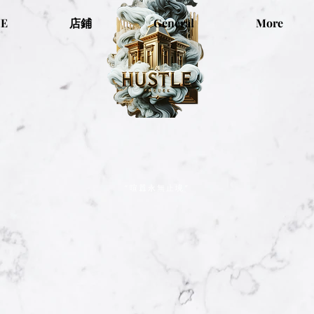
E
店鋪
General
More
“喧囂永無止境”