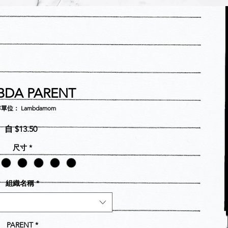
BDA PARENT
單位： Lambdamom
促
自
$13.50
銷
尺寸
*
價
格
組織名稱
*
PARENT
*