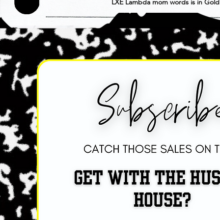
LXE Lambda mom words is in Gold