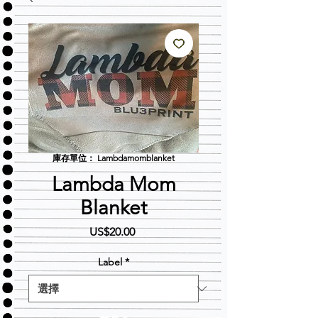
庫存單位： Lambdamomblanket
Lambda Mom
Blanket
價
US$20.00
格
Label
*