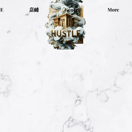
E
店鋪
General
More
“喧囂永無止境”