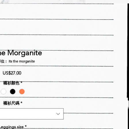
the Morganite
 Its the morganite
價
US$27.00
格
襯衫顏色
*
襯衫尺碼
*
Leggings size
*