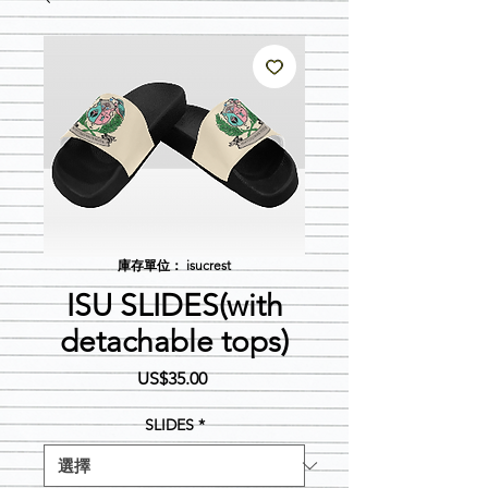
庫存單位： isucrest
ISU SLIDES(with
detachable tops)
價
US$35.00
格
SLIDES
*