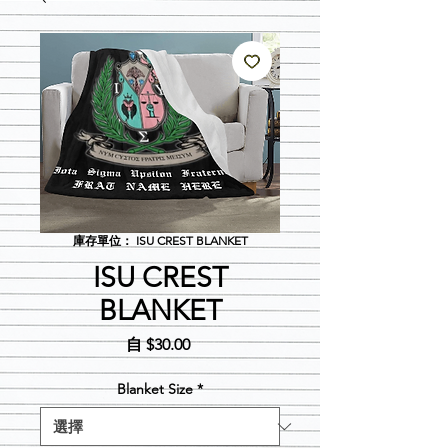
庫存單位： ISU CREST BLANKET
ISU CREST
BLANKET
促
自
$30.00
銷
價
Blanket Size
*
格