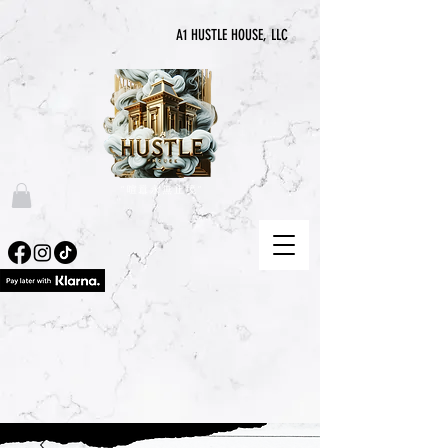
A1 HUSTLE HOUSE, LLC
“喧囂永無止境”