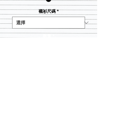
襯衫尺碼
*
數量
*
新增至購物車