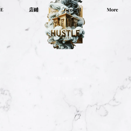
E
店鋪
General
More
“喧囂永無止境”