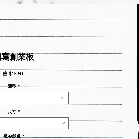
填寫創業板
促
自
$15.50
銷
類型
*
價
格
尺寸
*
襯衫顏色
*