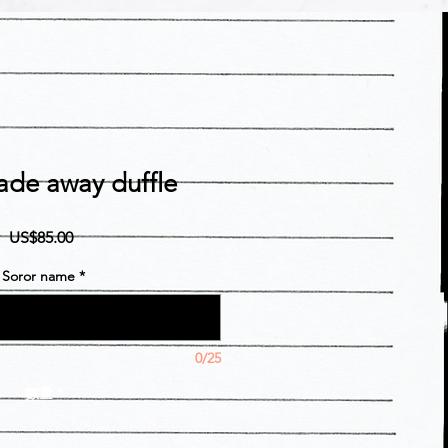
ade away duffle
價
US$85.00
格
Soror name
*
0/25
數量
*