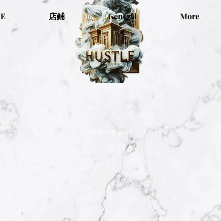
E
店鋪
General
More
“喧囂永無止境”